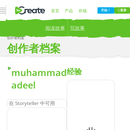
打开导航
首页
产品
价钱
开始！
登录
阅读故事
写故事
博客
公司
创作者档案
创作者档案
Publish your stories to a global audience.
Try it
now!
更
muhammad
经验
MA
adeel
在 Storyteller 中可用