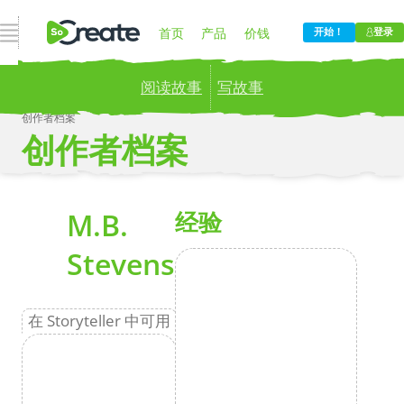
打开导航
首页
产品
价钱
开始！
登录
阅读故事
写故事
博客
公司
创作者档案
创作者档案
Publish your stories to a global audience.
Try it
now!
更
M.B.
经验
Stevens
在 Storyteller 中可用