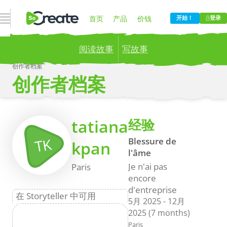
打开导航
首页
产品
价钱
开始！
登录
阅读故事
写故事
博客
公司
创作者档案
创作者档案
Publish your stories to a global audience.
Try it
now!
更
tatiana
经验
TK
Blessure de
kpan
l'âme
Je n'ai pas
Paris
encore
d'entreprise
在 Storyteller 中可用
5月 2025
-
12月
2025
(7 months)
Paris