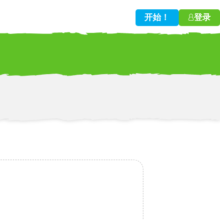
开始！
登录
w!