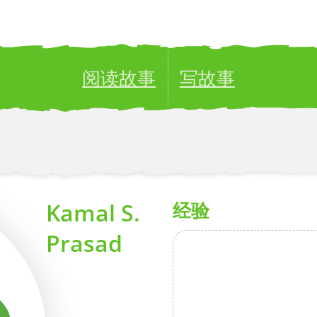
阅读故事
写故事
ublish your stories to a global audience.
Try it no
Kamal S.
经验
Prasad