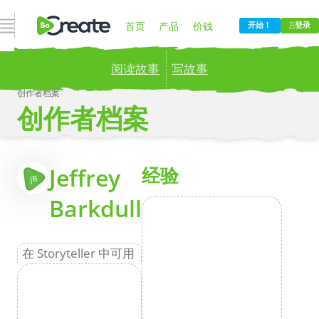
打开导航
首页
产品
价钱
开始！
登录
阅读故事
写故事
博客
公司
创作者档案
创作者档案
Publish your stories to a global audience.
Try it
now!
更
Jeffrey
经验
JB
Barkdull
在 Storyteller 中可用