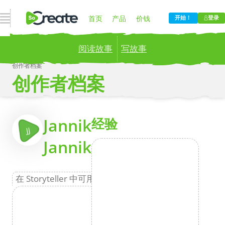
打开导航
首页
产品
价钱
开始！
登录
阅读故事
写故事
博客
公司
创作者档案
创作者档案
Publish your stories to a global audience.
Try it
now!
更
Jannik
经验
JJ
Jannik
在 Storyteller 中可用