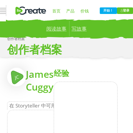
打开导航
首页
产品
价钱
开始！
登录
阅读故事
写故事
博客
公司
创作者档案
创作者档案
Publish your stories to a global audience.
Try it
now!
更
James
经验
JC
Cuggy
在 Storyteller 中可用