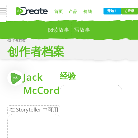
打开导航
首页
产品
价钱
开始！
登录
阅读故事
写故事
博客
公司
创作者档案
创作者档案
Publish your stories to a global audience.
Try it
now!
更
Jack
经验
JM
McCord
在 Storyteller 中可用