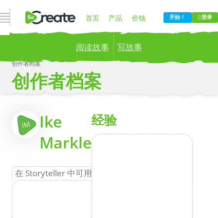
打开导航
首页
产品
价钱
开始！
登录
阅读故事
写故事
博客
公司
创作者档案
创作者档案
Publish your stories to a global audience.
Try it
now!
更
Ike
经验
IM
Markle
在 Storyteller 中可用