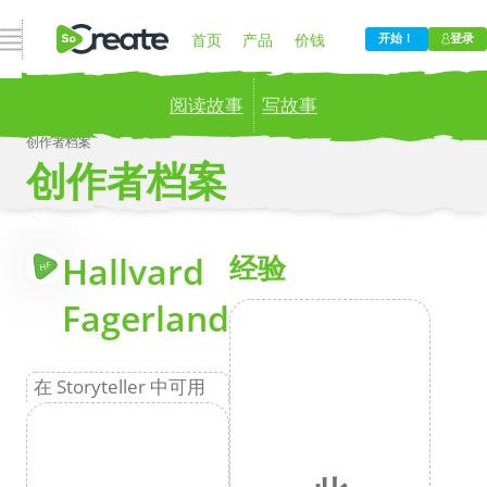
打开导航
首页
产品
价钱
开始！
登录
阅读故事
写故事
博客
公司
创作者档案
创作者档案
Publish your stories to a global audience.
Try it
now!
更
Hallvard
经验
HF
Fagerland
在 Storyteller 中可用