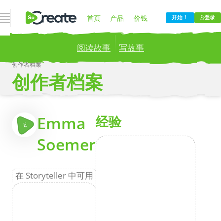
打开导航
首页
产品
价钱
开始！
登录
阅读故事
写故事
博客
公司
创作者档案
创作者档案
Publish your stories to a global audience.
Try it
now!
更
Emma
经验
E
Soemer
在 Storyteller 中可用