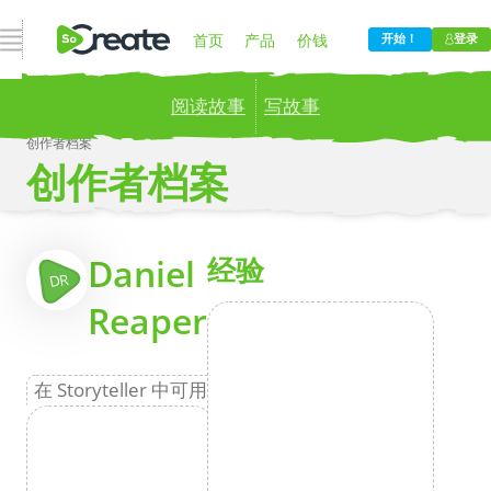
打开导航
首页
产品
价钱
开始！
登录
阅读故事
写故事
博客
公司
创作者档案
创作者档案
Publish your stories to a global audience.
Try it
now!
更
Daniel
经验
DR
Reaper
在 Storyteller 中可用