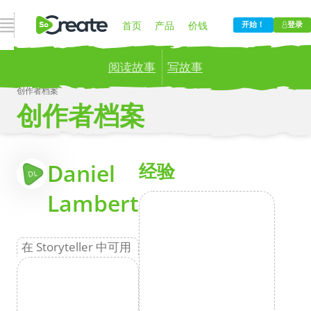
打开导航
首页
产品
价钱
开始！
登录
阅读故事
写故事
博客
公司
创作者档案
创作者档案
Publish your stories to a global audience.
Try it
now!
更
Daniel
经验
DL
Lambert
在 Storyteller 中可用