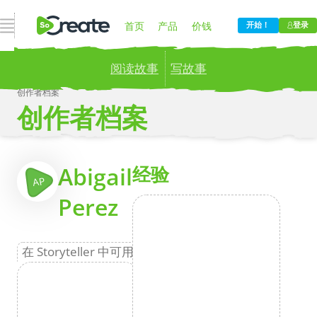
打开导航
首页
产品
价钱
开始！
登录
阅读故事
写故事
博客
公司
创作者档案
创作者档案
Publish your stories to a global audience.
Try it
now!
更
Abigail
经验
AP
Perez
在 Storyteller 中可用