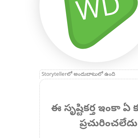
WD
Storytellerలో అందుబాటులో ఉంది
ఈ సృష్టికర్త ఇంకా 
ప్రచురించలేదు