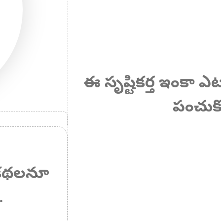
ఈ సృష్టికర్త ఇంకా 
పంచుకో
ఏ కథలనూ
.