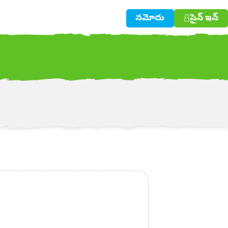
నమోదు
సైన్ ఇన్
w!