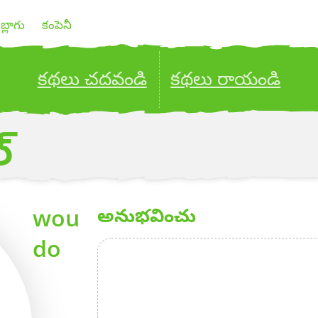
బ్లాగు
కంపెనీ
కథలు చదవండి
కథలు రాయండి
ublish your stories to a global audience.
Try it no
్
wou
అనుభవించు
do