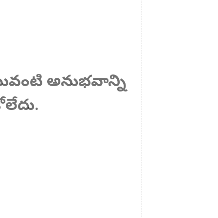
ఎటువంటి అనుభవాన్ని
లేదు.