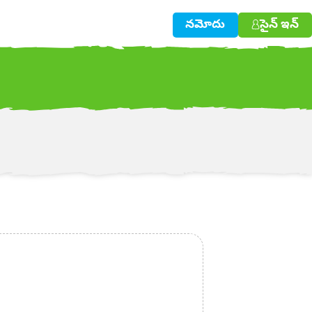
నమోదు
సైన్ ఇన్
w!