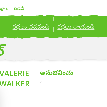
బ్లాగు
కంపెనీ
కథలు చదవండి
కథలు రాయండి
ublish your stories to a global audience.
Try it no
్
VALERIE
అనుభవించు
WALKER