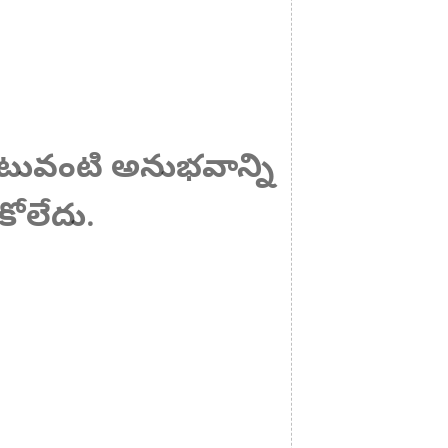
 ఎటువంటి అనుభవాన్ని
ోలేదు.