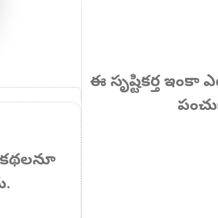
ఈ సృష్టికర్త ఇంకా
పంచుక
 ఏ కథలనూ
ు.