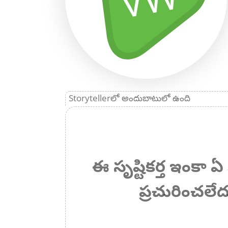
Storytellerలో అందుబాటులో ఉంది
ఈ సృష్టికర్త ఇంకా
ప్రచురించలేద