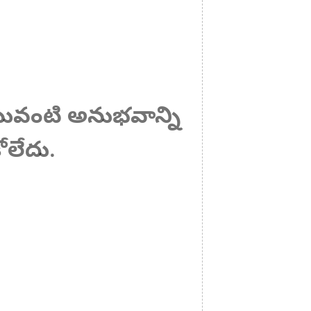
ఎటువంటి అనుభవాన్ని
లేదు.