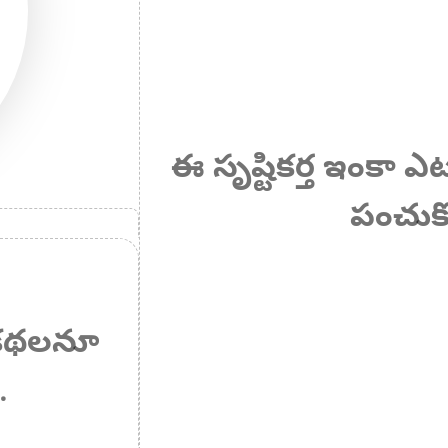
ఈ సృష్టికర్త ఇంకా 
పంచుకో
ఏ కథలనూ
.