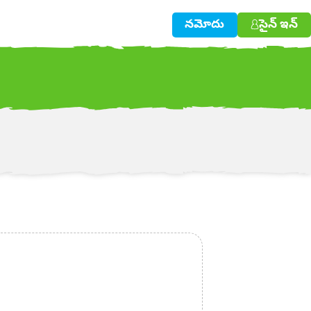
నమోదు
సైన్ ఇన్
w!