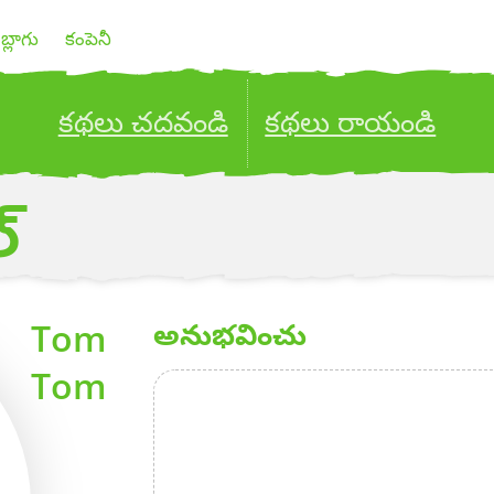
బ్లాగు
కంపెనీ
కథలు చదవండి
కథలు రాయండి
ublish your stories to a global audience.
Try it no
్
Tom
అనుభవించు
Tom