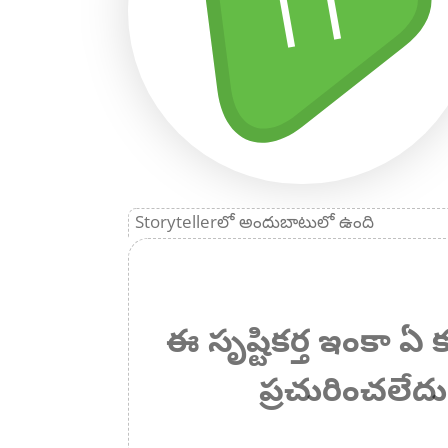
TT
Storytellerలో అందుబాటులో ఉంది
ఈ సృష్టికర్త ఇంకా 
ప్రచురించలేదు