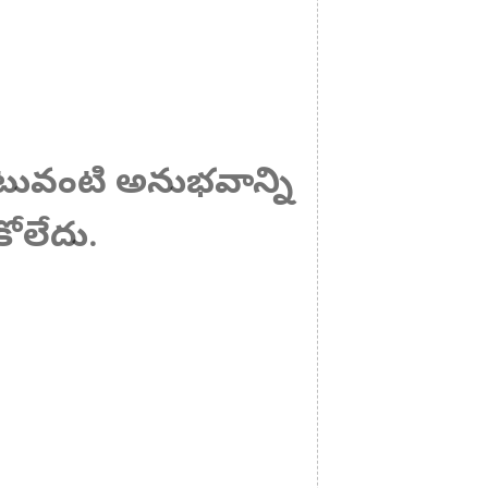
 ఎటువంటి అనుభవాన్ని
ోలేదు.