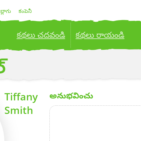
బ్లాగు
కంపెనీ
కథలు చదవండి
కథలు రాయండి
ublish your stories to a global audience.
Try it no
్
Tiffany
అనుభవించు
Smith