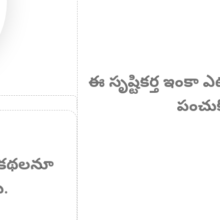
ఈ సృష్టికర్త ఇంకా
పంచుక
 ఏ కథలనూ
ు.