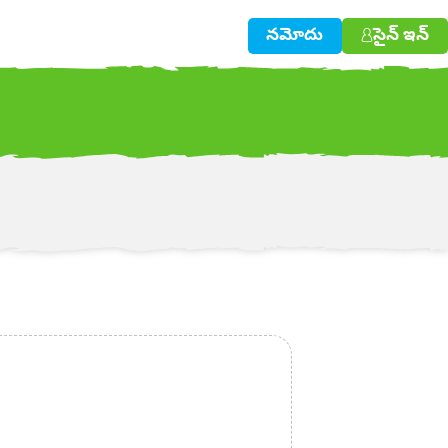
నమోదు
సైన్ ఇన్
w!