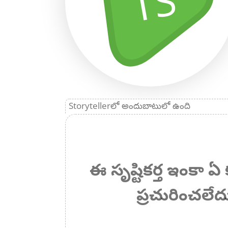
TS
Storytellerలో అందుబాటులో ఉంది
ఈ సృష్టికర్త ఇంకా
ప్రచురించలేద