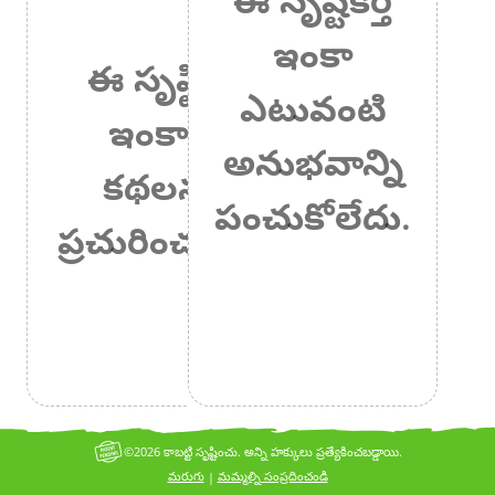
ఇంకా
ఈ సృష్టికర్త
ఎటువంటి
ఇంకా ఏ
అనుభవాన్ని
కథలనూ
పంచుకోలేదు.
ప్రచురించలేదు.
©2026 కాబట్టి సృష్టించు. అన్ని హక్కులు ప్రత్యేకించబడ్డాయి.
మరుగు
మమ్మల్ని సంప్రదించండి
|