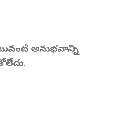
ఎటువంటి అనుభవాన్ని
ోలేదు.