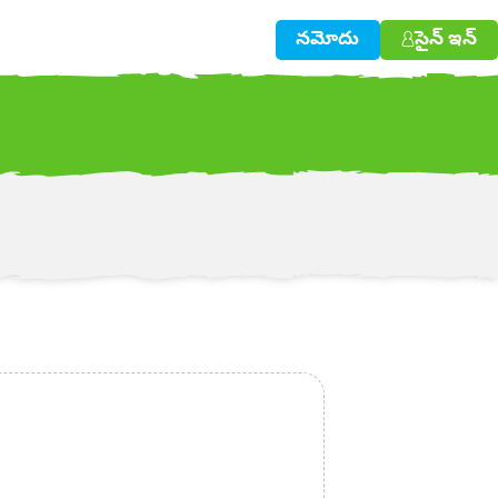
నమోదు
సైన్ ఇన్
w!