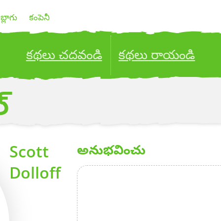
బ్లాగు
కంపెనీ
కథలు చదవండి
కథలు రాయండి
ublish your stories to a global audience.
Try it no
్
Scott
అనుభవించు
Dolloff