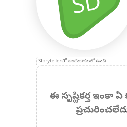
SD
Storytellerలో అందుబాటులో ఉంది
ఈ సృష్టికర్త ఇంకా
ప్రచురించలేద