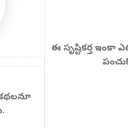
ఈ సృష్టికర్త ఇంకా 
పంచుక
 ఏ కథలనూ
ు.