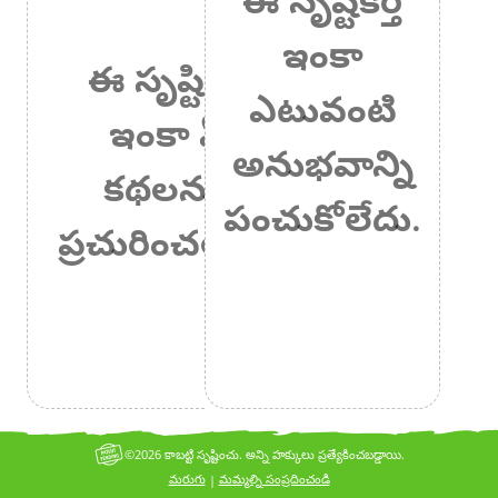
ఇంకా
ఈ సృష్టికర్త
ఎటువంటి
ఇంకా ఏ
అనుభవాన్ని
కథలనూ
పంచుకోలేదు.
ప్రచురించలేదు.
©2026 కాబట్టి సృష్టించు. అన్ని హక్కులు ప్రత్యేకించబడ్డాయి.
మరుగు
మమ్మల్ని సంప్రదించండి
|