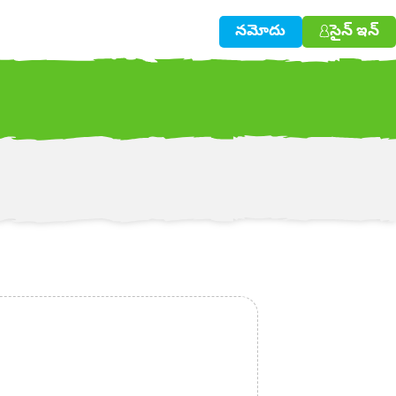
నమోదు
సైన్ ఇన్
w!