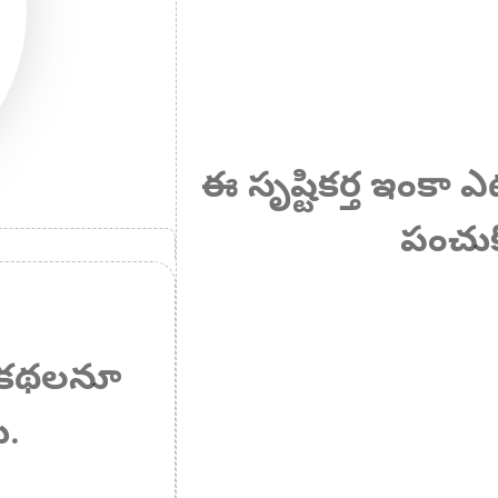
ఈ సృష్టికర్త ఇంకా
పంచుక
 ఏ కథలనూ
ు.