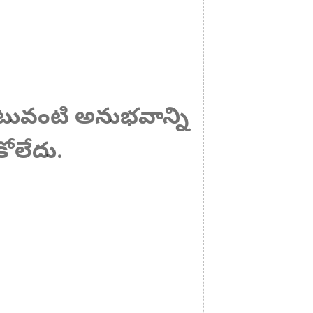
 ఎటువంటి అనుభవాన్ని
ోలేదు.