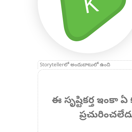
K
Storytellerలో అందుబాటులో ఉంది
ఈ సృష్టికర్త ఇంకా
ప్రచురించలేద