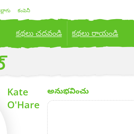
బ్లాగు
కంపెనీ
కథలు చదవండి
కథలు రాయండి
ublish your stories to a global audience.
Try it no
్
Kate
అనుభవించు
O'Hare