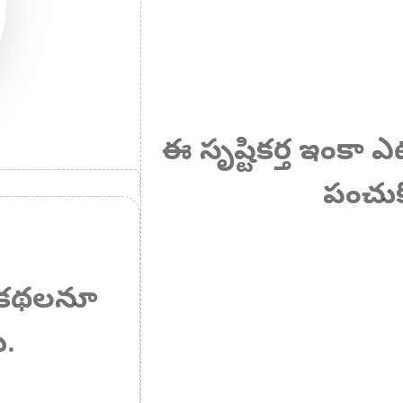
ఈ సృష్టికర్త ఇంకా 
పంచుక
 ఏ కథలనూ
ు.