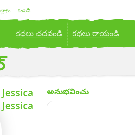
బ్లాగు
కంపెనీ
కథలు చదవండి
కథలు రాయండి
ublish your stories to a global audience.
Try it no
్
Jessica
అనుభవించు
Jessica