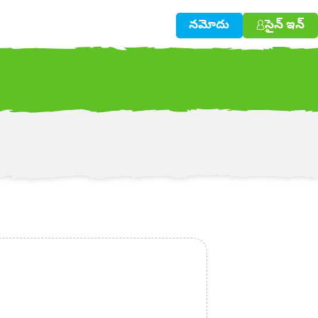
నమోదు
సైన్ ఇన్
w!