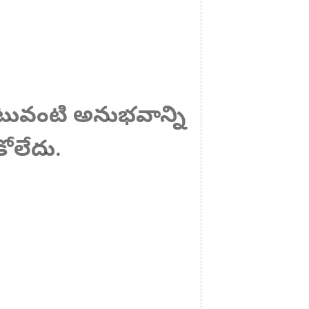
ఎటువంటి అనుభవాన్ని
ోలేదు.