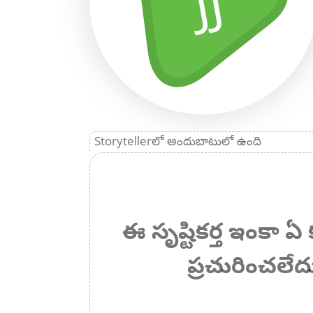
JJ
Storytellerలో అందుబాటులో ఉంది
ఈ సృష్టికర్త ఇంకా
ప్రచురించలేద