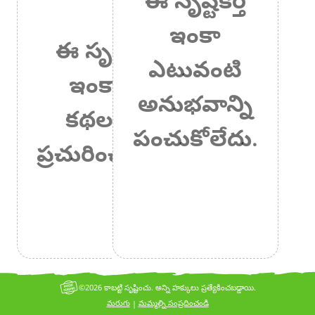
ఇంకా
ఈ సృష్టికర్త
ఎటువంటి
ఇంకా ఏ
అనుభవాన్ని
కథలనూ
పంచుకోలేదు.
ప్రచురించలేదు.
©2026 కాబట్టి సృష్టించు. అన్ని హక్కులు ప్రత్యేకించబడ్డాయి.
మరుగు
మమ్మల్ని సంప్రదించండి
|