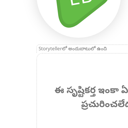
Storytellerలో అందుబాటులో ఉంది
ఈ సృష్టికర్త ఇంక
ప్రచురించలే