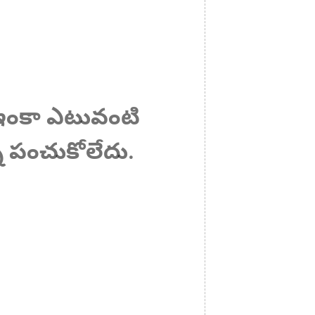
త ఇంకా ఎటువంటి
ి పంచుకోలేదు.