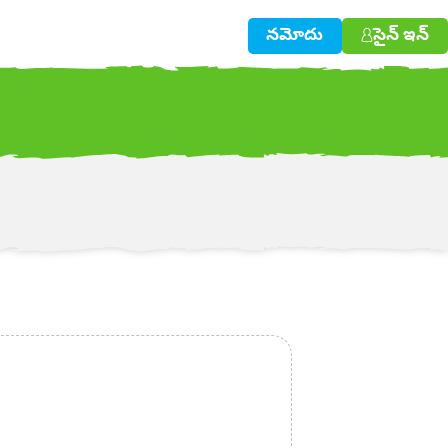
నమోదు
సైన్ ఇన్
w!