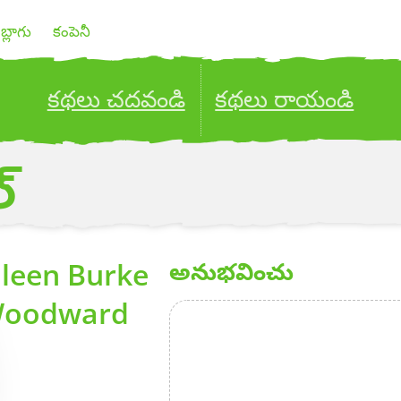
బ్లాగు
కంపెనీ
కథలు చదవండి
కథలు రాయండి
ublish your stories to a global audience.
Try it no
్
ileen Burke
అనుభవించు
oodward