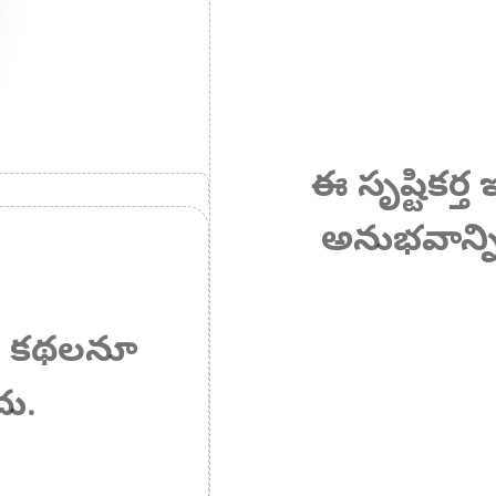
ఈ సృష్టికర్
అనుభవాన్న
ా ఏ కథలనూ
దు.