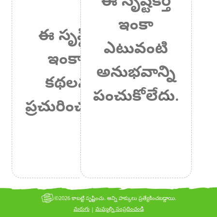
ఇంకా
ఈ సృష్టికర్త
ఎటువంటి
ఇంకా ఏ
అనుభవాన్ని
కథలనూ
పంచుకోలేదు.
ప్రచురించలేదు.
©2026 కాబట్టి సృష్టించు. అన్ని హక్కులు ప్రత్యేకించబడ్డాయి.
మరుగు
మమ్మల్ని సంప్రదించండి
|