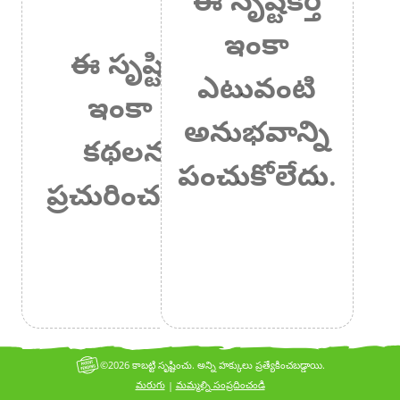
ఇంకా
ఈ సృష్టికర్త
ఎటువంటి
ఇంకా ఏ
అనుభవాన్ని
కథలనూ
పంచుకోలేదు.
ప్రచురించలేదు.
©2026 కాబట్టి సృష్టించు. అన్ని హక్కులు ప్రత్యేకించబడ్డాయి.
మరుగు
మమ్మల్ని సంప్రదించండి
|