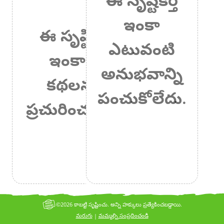
ఇంకా
ఈ సృష్టికర్త
ఎటువంటి
ఇంకా ఏ
అనుభవాన్ని
కథలనూ
పంచుకోలేదు.
ప్రచురించలేదు.
©2026 కాబట్టి సృష్టించు. అన్ని హక్కులు ప్రత్యేకించబడ్డాయి.
మరుగు
మమ్మల్ని సంప్రదించండి
|