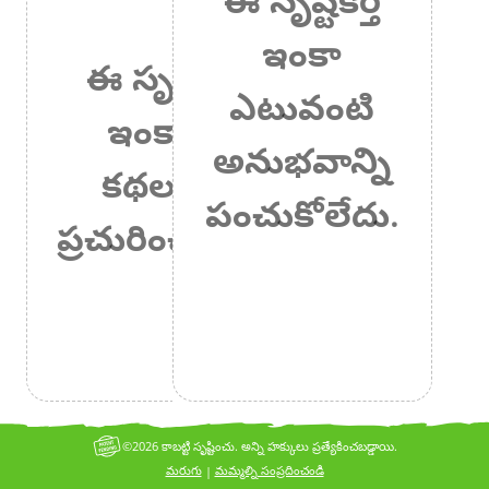
ఇంకా
ఈ సృష్టికర్త
ఎటువంటి
ఇంకా ఏ
అనుభవాన్ని
కథలనూ
పంచుకోలేదు.
ప్రచురించలేదు.
©2026 కాబట్టి సృష్టించు. అన్ని హక్కులు ప్రత్యేకించబడ్డాయి.
మరుగు
మమ్మల్ని సంప్రదించండి
|