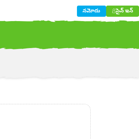
నమోదు
సైన్ ఇన్
w!