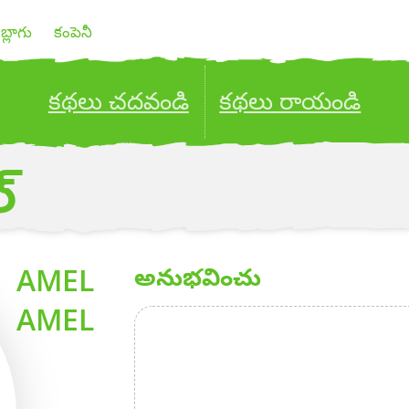
బ్లాగు
కంపెనీ
కథలు చదవండి
కథలు రాయండి
ublish your stories to a global audience.
Try it no
్
AMEL
అనుభవించు
AMEL