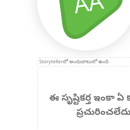
AA
Storytellerలో అందుబాటులో ఉంది
ఈ సృష్టికర్త ఇంకా 
ప్రచురించలేదు