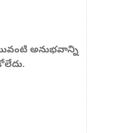
ఎటువంటి అనుభవాన్ని
ోలేదు.