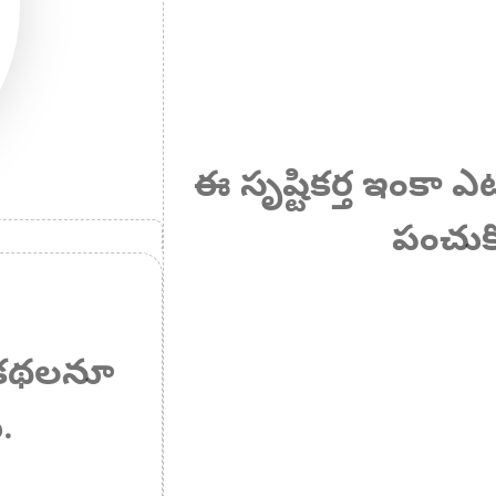
ఈ సృష్టికర్త ఇంకా 
పంచుక
ఏ కథలనూ
.