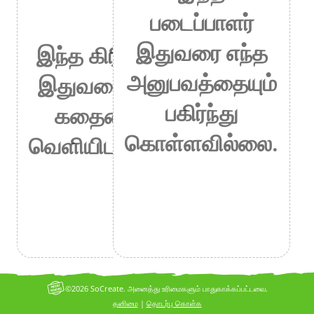
படைப்பாளர்
இதுவரை எந்த
இந்த கிரியேட்டர்
அனுபவத்தையும்
இதுவரை எந்தக்
பகிர்ந்து
கதையையும்
கொள்ளவில்லை.
வெளியிடவில்லை.
©2026 SoCreate. அனைத்து உரிமைகளும் பாதுகாக்கப்பட்டவை.
தனிமை
|
தொடர்பு கொள்க