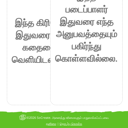
படைப்பாளர்
இதுவரை எந்த
இந்த கிரியேட்டர்
அனுபவத்தையும்
இதுவரை எந்தக்
பகிர்ந்து
கதையையும்
கொள்ளவில்லை.
வெளியிடவில்லை.
©2026 SoCreate. அனைத்து உரிமைகளும் பாதுகாக்கப்பட்டவை.
தனிமை
|
தொடர்பு கொள்க