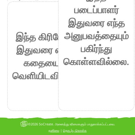
படைப்பாளர்
இதுவரை எந்த
அனுபவத்தையும்
இந்த கிரியேட்டர்
பகிர்ந்து
இதுவரை எந்தக்
கொள்ளவில்லை.
கதையையும்
வெளியிடவில்லை.
©2026 SoCreate. அனைத்து உரிமைகளும் பாதுகாக்கப்பட்டவை.
தனிமை
|
தொடர்பு கொள்க