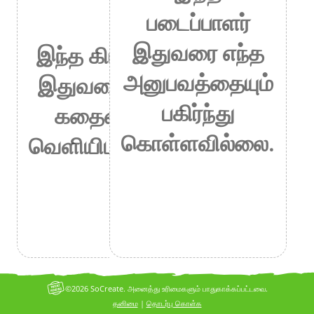
படைப்பாளர்
இதுவரை எந்த
இந்த கிரியேட்டர்
அனுபவத்தையும்
இதுவரை எந்தக்
பகிர்ந்து
கதையையும்
கொள்ளவில்லை.
வெளியிடவில்லை.
©2026 SoCreate. அனைத்து உரிமைகளும் பாதுகாக்கப்பட்டவை.
தனிமை
|
தொடர்பு கொள்க