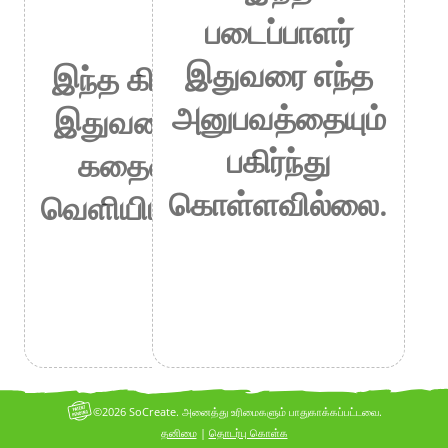
படைப்பாளர்
இதுவரை எந்த
இந்த கிரியேட்டர்
அனுபவத்தையும்
இதுவரை எந்தக்
பகிர்ந்து
கதையையும்
கொள்ளவில்லை.
வெளியிடவில்லை.
©2026 SoCreate. அனைத்து உரிமைகளும் பாதுகாக்கப்பட்டவை.
தனிமை
|
தொடர்பு கொள்க