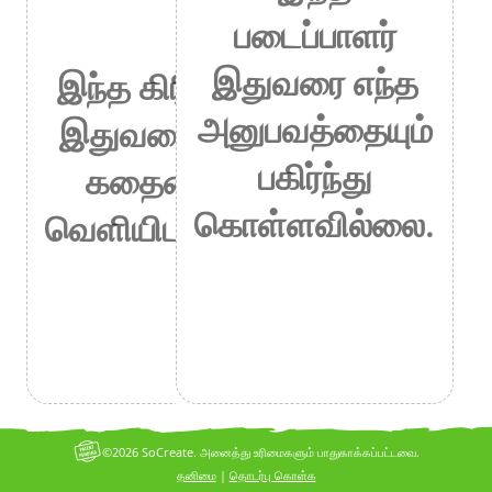
படைப்பாளர்
இதுவரை எந்த
இந்த கிரியேட்டர்
அனுபவத்தையும்
இதுவரை எந்தக்
பகிர்ந்து
கதையையும்
கொள்ளவில்லை.
வெளியிடவில்லை.
©2026 SoCreate. அனைத்து உரிமைகளும் பாதுகாக்கப்பட்டவை.
தனிமை
|
தொடர்பு கொள்க