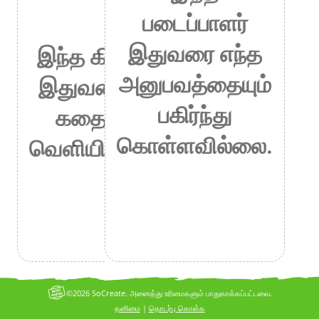
படைப்பாளர்
இதுவரை எந்த
இந்த கிரியேட்டர்
அனுபவத்தையும்
இதுவரை எந்தக்
பகிர்ந்து
கதையையும்
கொள்ளவில்லை.
வெளியிடவில்லை.
©2026 SoCreate. அனைத்து உரிமைகளும் பாதுகாக்கப்பட்டவை.
தனிமை
|
தொடர்பு கொள்க