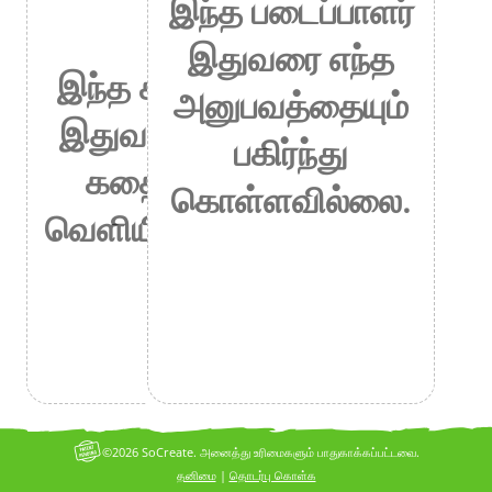
இந்த படைப்பாளர்
இதுவரை எந்த
இந்த கிரியேட்டர்
அனுபவத்தையும்
இதுவரை எந்தக்
பகிர்ந்து
கதையையும்
கொள்ளவில்லை.
வெளியிடவில்லை.
©2026 SoCreate. அனைத்து உரிமைகளும் பாதுகாக்கப்பட்டவை.
தனிமை
|
தொடர்பு கொள்க