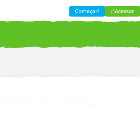
Começar!
Acessar
w!