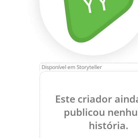
YY
Disponível em Storyteller
Este criador aind
publicou nenh
história.