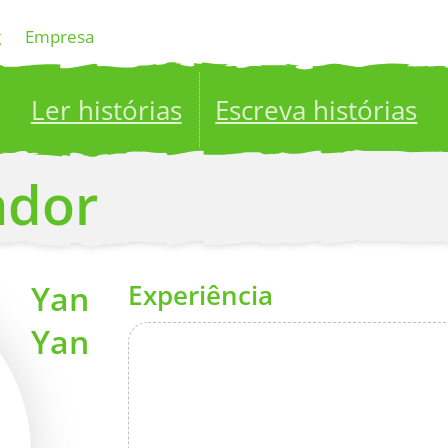
g
Empresa
Ler histórias
Escreva histórias
ublish your stories to a global audience.
Try it no
ador
Yan
Experiência
Yan