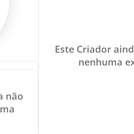
Este Criador ain
nenhuma ex
a não
uma