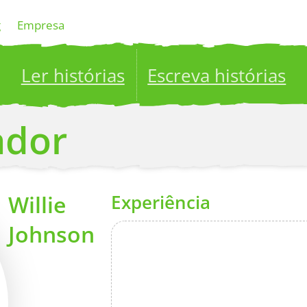
g
Empresa
Ler histórias
Escreva histórias
ublish your stories to a global audience.
Try it no
ador
Willie
Experiência
Johnson