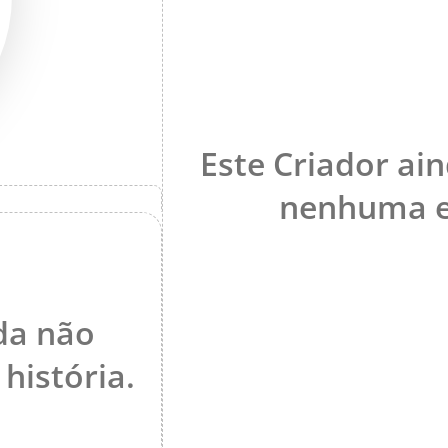
Este Criador ai
nenhuma e
da não
história.