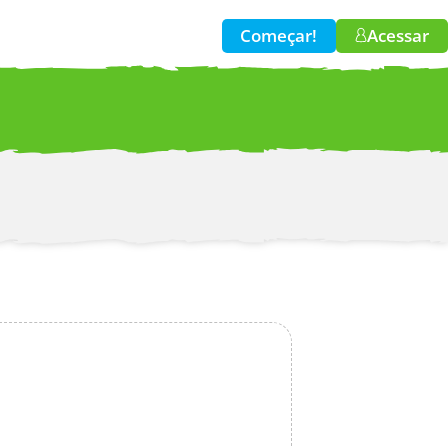
Começar!
Acessar
w!