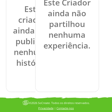
Este Criador
Este
ainda não
criador
partilhou
ainda não
nenhuma
publicou
experiência.
nenhuma
história.
©2026 SoCreate. Todos os direitos reservados.
Privacidade
|
Contacte-nos