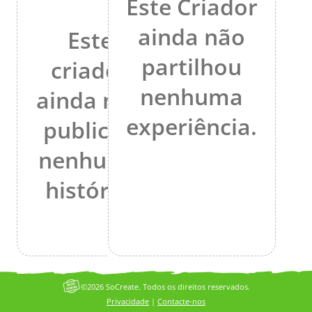
Este Criador
ainda não
Este
partilhou
criador
nenhuma
ainda não
experiência.
publicou
nenhuma
história.
©2026 SoCreate. Todos os direitos reservados.
Privacidade
|
Contacte-nos