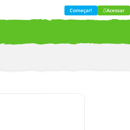
Começar!
Acessar
w!