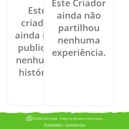
Este Criador
Este
ainda não
criador
partilhou
ainda não
nenhuma
publicou
experiência.
nenhuma
história.
©2026 SoCreate. Todos os direitos reservados.
Privacidade
|
Contacte-nos