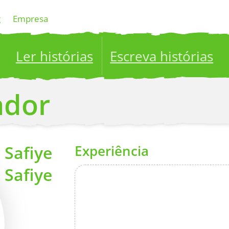
g
Empresa
Ler histórias
Escreva histórias
ublish your stories to a global audience.
Try it no
ador
Safiye
Experiência
Safiye