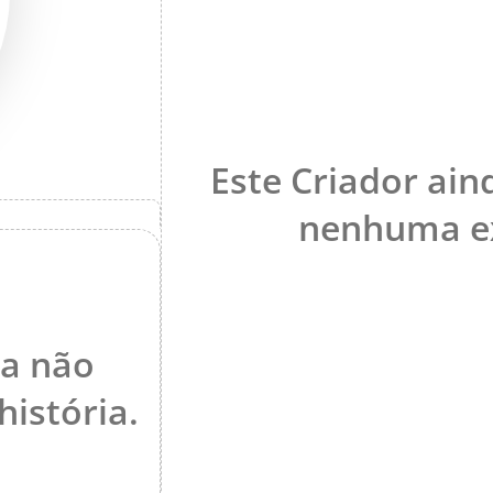
Este Criador ain
nenhuma ex
da não
istória.