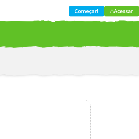
Começar!
Acessar
w!