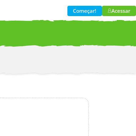
Começar!
Acessar
w!