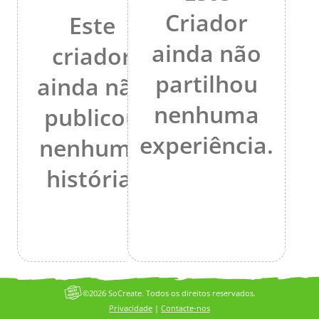
Criador
Este
ainda não
criador
partilhou
ainda não
nenhuma
publicou
experiência.
nenhuma
história.
©2026 SoCreate. Todos os direitos reservados.
Privacidade
|
Contacte-nos