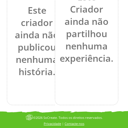
Criador
Este
ainda não
criador
partilhou
ainda não
nenhuma
publicou
experiência.
nenhuma
história.
©2026 SoCreate. Todos os direitos reservados.
Privacidade
|
Contacte-nos