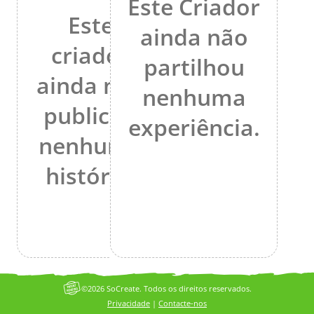
Este Criador
Este
ainda não
criador
partilhou
ainda não
nenhuma
publicou
experiência.
nenhuma
história.
©2026 SoCreate. Todos os direitos reservados.
Privacidade
|
Contacte-nos