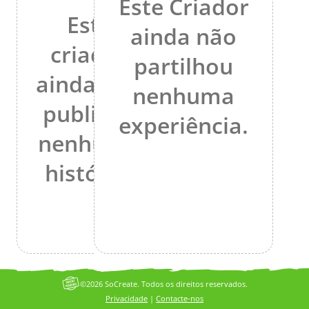
Este Criador
Este
ainda não
criador
partilhou
ainda não
nenhuma
publicou
experiência.
nenhuma
história.
©2026 SoCreate. Todos os direitos reservados.
Privacidade
|
Contacte-nos